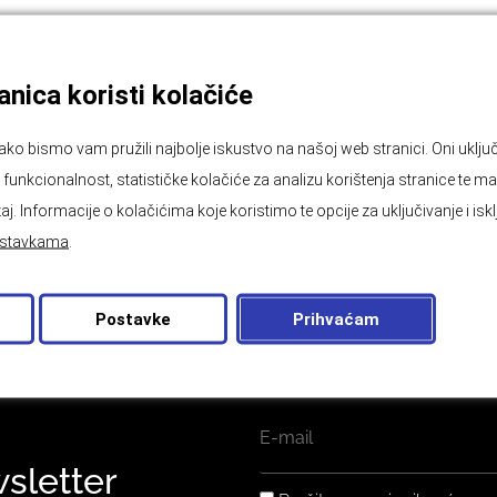
nica koristi kolačiće
ako bismo vam pružili najbolje iskustvo na našoj web stranici. Oni ukl
unkcionalnost, statističke kolačiće za analizu korištenja stranice te ma
aj. Informacije o kolačićima koje koristimo te opcije za uključivanje i isk
stavkama
.
Postavke
Prihvaćam
EMAIL
wsletter