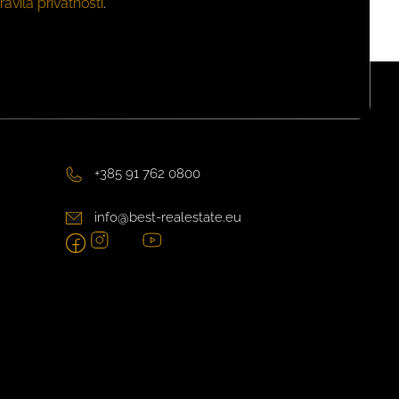
ravila privatnosti
.
+385 91 762 0800
info@best-realestate.eu