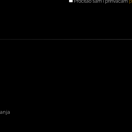
GDPR
Pročitao sam i prihvaćam
p
PRIVOLA
vanja