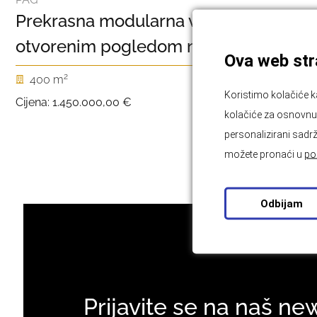
Prekrasna modularna vila s
otvorenim pogledom na more
Ova web stra
2
400 m
Koristimo kolačiće k
Cijena:
1.450.000,00 €
kolačiće za osnovnu f
personalizirani sadrž
možete pronaći u
po
Odbijam
Prijavite se na naš ne