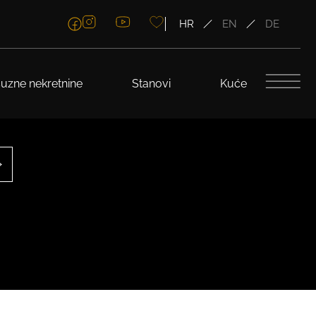
HR
EN
DE
uzne nekretnine
Stanovi
Kuće