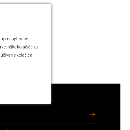
jučuju neophodne
rketinške kolačiće za
ljučivanje kolačića