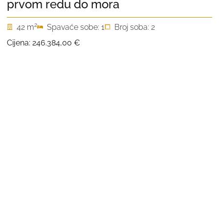
prvom redu do mora
2
42 m
Spavaće sobe: 1
Broj soba: 2
Cijena:
246.384,00 €