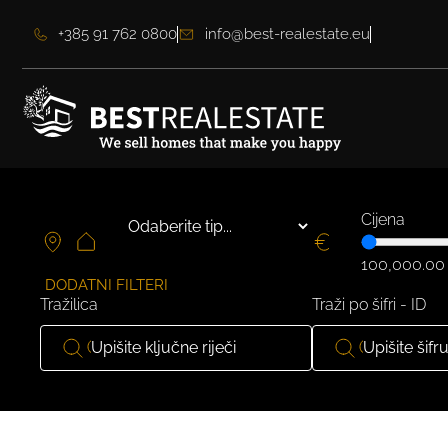
+385 91 762 0800
info@best-realestate.eu
Cijena
100,000.00
DODATNI FILTERI
Tražilica
Traži po šifri - ID