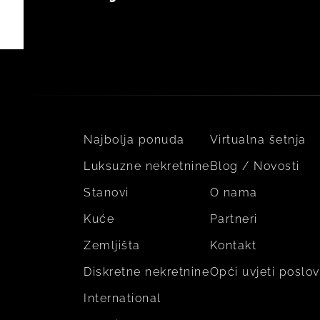
Najbolja ponuda
Virtualna šetnja
Luksuzne nekretnine
Blog / Novosti
Stanovi
O nama
Kuće
Partneri
Zemljišta
Kontakt
Diskretne nekretnine
Opći uvjeti poslo
International