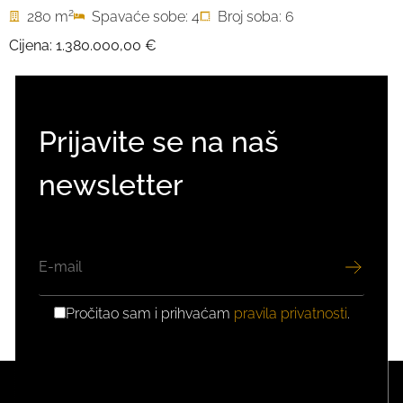
2
280 m
Spavaće sobe: 4
Broj soba: 6
Cijena:
1.380.000,00 €
Prijavite se na naš
newsletter
EMAIL
Pročitao sam i prihvaćam
pravila privatnosti
.
GDPR
PRIVOLA