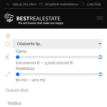
+385 91 762 0800
info@best-realestate.eu
Lista želja
Cijena
100,000.00
€
—
5,000,000.00
€
Kvadratura
80
m2
—
400
m2
Dodatni filteri
Tražilica