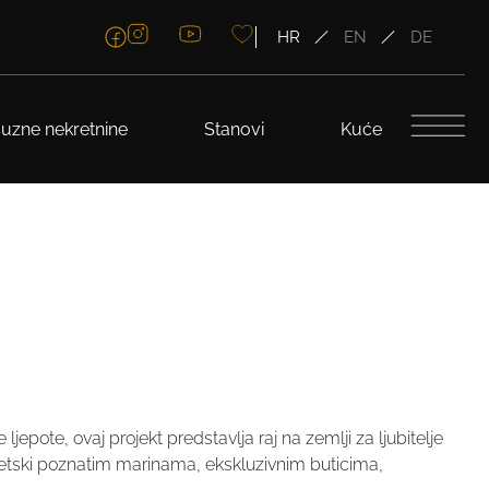
HR
EN
DE
uzne nekretnine
Stanovi
Kuće
jepote, ovaj projekt predstavlja raj na zemlji za ljubitelje
jetski poznatim marinama, ekskluzivnim buticima,