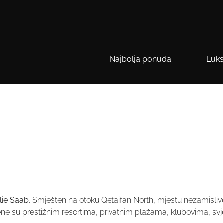
Najbolja ponuda
Luks
lie Saab
. Smješten na otoku Qetaifan North, mjestu nezamislive l
ene su prestižnim resortima, privatnim plažama, klubovima, sv