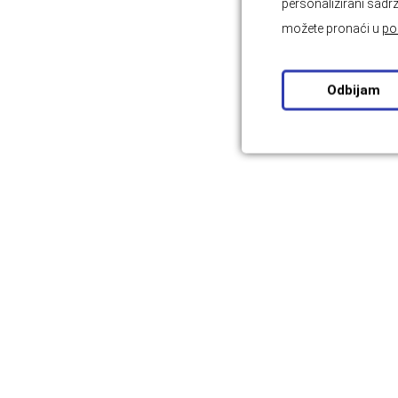
personalizirani sadrž
možete pronaći u
po
Odbijam