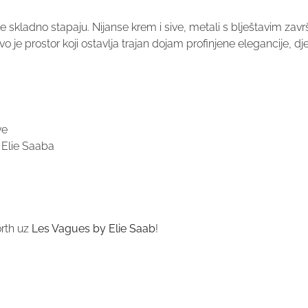
je skladno stapaju. Nijanse krem i sive, metali s blještavim z
 je prostor koji ostavlja trajan dojam profinjene elegancije, dj
ve
e Elie Saaba
orth uz
Les Vagues by Elie Saab
!