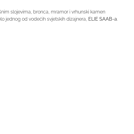
avršnim slojevima, bronca, mramor i vrhunski kamen
elo jednog od vodećih svjetskih dizajnera,
ELIE SAAB-a
.