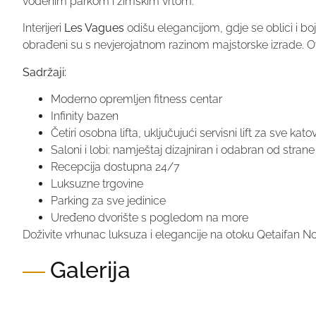
vodenim parkom i zimskim vrtom.
Interijeri
Les Vagues
odišu elegancijom, gdje se oblici i bo
obrađeni su s nevjerojatnom razinom majstorske izrade. Ovo
Sadržaji:
Moderno opremljen fitness centar
Infinity bazen
Četiri osobna lifta, uključujući servisni lift za sve kato
Saloni i lobi: namještaj dizajniran i odabran od stran
Recepcija dostupna 24/7
Luksuzne trgovine
Parking za sve jedinice
Uređeno dvorište s pogledom na more
Doživite vrhunac luksuza i elegancije na otoku Qetaifan N
Galerija