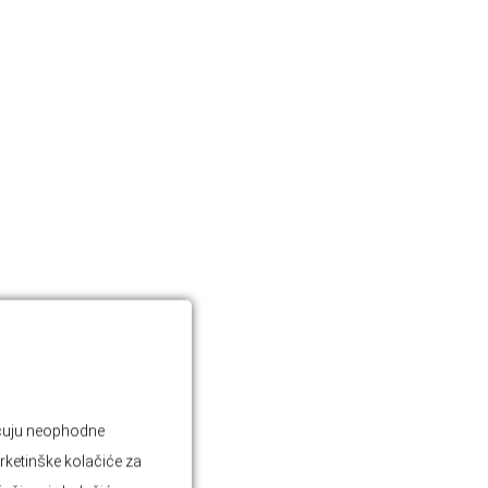
jučuju neophodne
rketinške kolačiće za