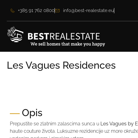
+385 91 762 0800
info@best-realestate.eu
Les Vagues Residences
Cijena:
Na upit
Opis
Prepustite se zlatnim zalascima sunca u
Les Vagues by E
haute couture života. Luksuzne rezidencije uz more okruž