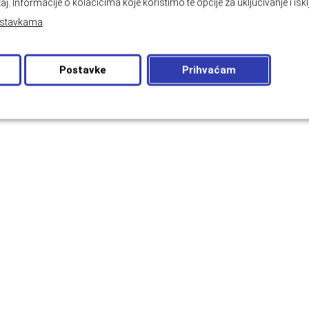
aj. Informacije o kolačićima koje koristimo te opcije za uključivanje i isk
stavkama
.
Postavke
Prihvaćam