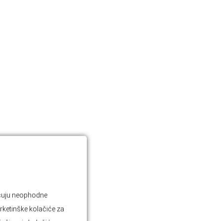
jučuju neophodne
rketinške kolačiće za