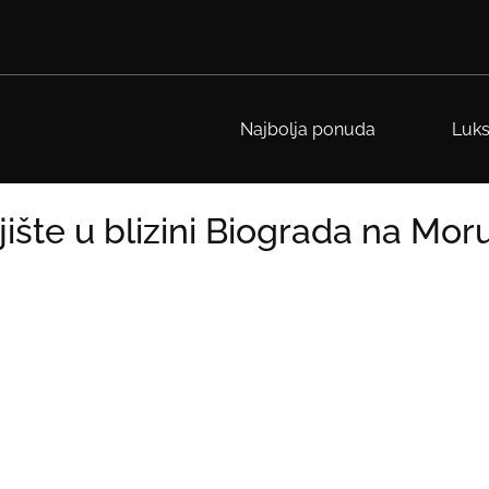
Najbolja ponuda
Luks
ište u blizini Biograda na Mor