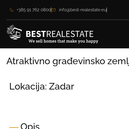
+385 91 762 0800
info@best-realestate.eu
Atraktivno građevinsko zemlj
Lokacija: Zadar
Cijena:
1.000.000,00 €
Cijena po m2:
815,66 €
Opis