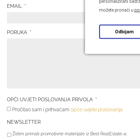
personalizirani sadrž
EMAIL
*
možete pronaći u
po
Odbijam
PORUKA
*
OPĆI UVJETI POSLOVANJA PRIVOLA
*
Pročitao sam i prihvaćam
opće uvjete poslovanja
.
NEWSLETTER
Želim primati promotivne materijale iz Best RealEstate-a.