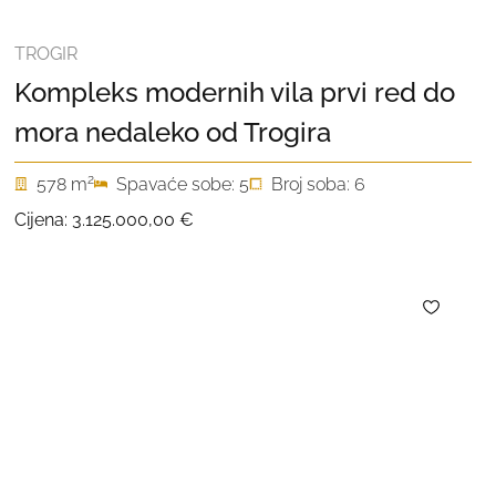
TROGIR
Kompleks modernih vila prvi red do
mora nedaleko od Trogira
2
578 m
Spavaće sobe: 5
Broj soba: 6
Cijena:
3.125.000,00 €