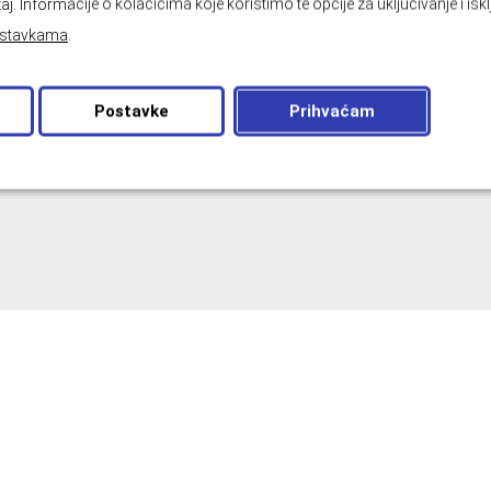
aj. Informacije o kolačićima koje koristimo te opcije za uključivanje i isk
BROJ TELEFONA
*
stavkama
.
Postavke
Prihvaćam