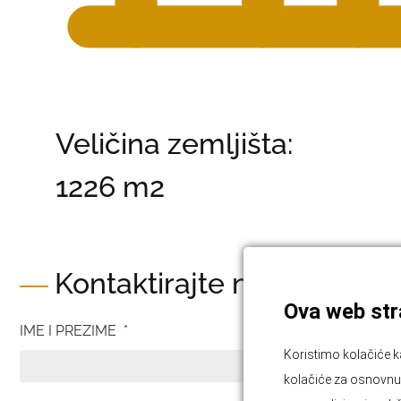
Veličina zemljišta:
1226 m2
Kontaktirajte nas
Ova web stra
IME I PREZIME
*
Koristimo kolačiće k
kolačiće za osnovnu f