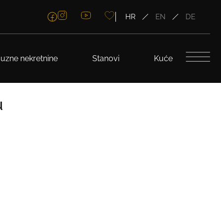
HR
EN
DE
uzne nekretnine
Stanovi
Kuće
u