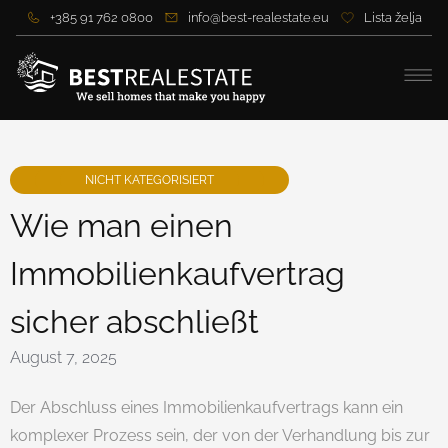
+385 91 762 0800
info@best-realestate.eu
Lista želja
NICHT KATEGORISIERT
Wie man einen
Immobilienkaufvertrag
sicher abschließt
August 7, 2025
Der Abschluss eines Immobilienkaufvertrags kann ein
komplexer Prozess sein, der von der Verhandlung bis zur