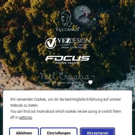
Wir verwenden Cookies, um dir die bestmögliche Erfahrung auf unserer
Website zu bieten.
You can find out more about which cookies we are using or switch them
off in
settings
.
Ablehnen
Einstellungen
Akzeptieren