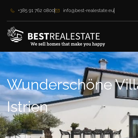
+385 91 762 0800
info@best-realestate.eu
Wunderschöne Villa
Istrien