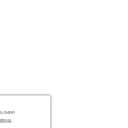
u bieten.
ettings
.