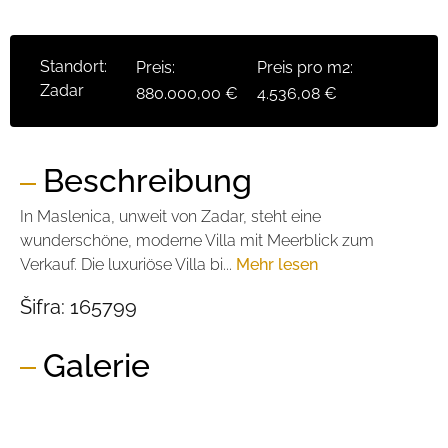
Standort:
Preis:
Preis pro m2:
Zadar
880.000,00 €
4.536,08 €
Beschreibung
In Maslenica, unweit von Zadar, steht eine
wunderschöne, moderne Villa mit Meerblick zum
Verkauf. Die luxuriöse Villa bi...
Mehr lesen
Šifra:
165799
Galerie