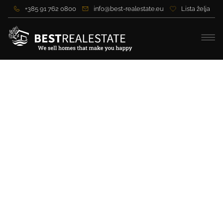
+385 91 762 0800
info@best-realestate.eu
Lista želja
Wunderschöne, elegante
Villa mit Meerblick in der
Nähe von Zadar