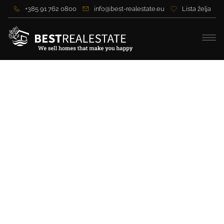
+385 91 762 0800
info@best-realestate.eu
Lista želja
Reihenhaus im Zentrum
von Novigrad, 150 m vom
Meer entfernt