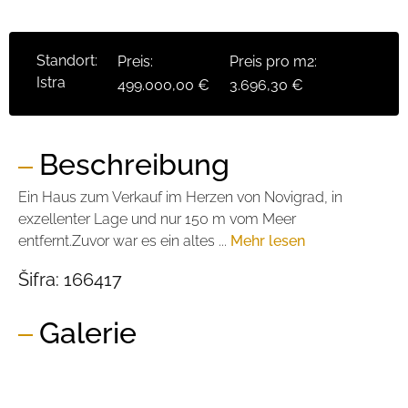
Standort:
Preis:
Preis pro m2:
Istra
499.000,00 €
3.696,30 €
Beschreibung
Ein Haus zum Verkauf im Herzen von Novigrad, in
exzellenter Lage und nur 150 m vom Meer
entfernt.Zuvor war es ein altes ...
Mehr lesen
Šifra:
166417
Galerie