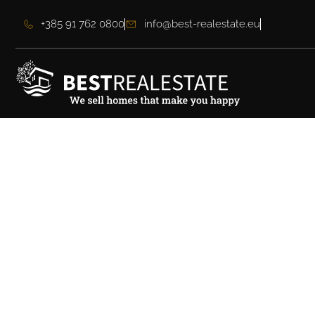
+385 91 762 0800
info@best-realestate.eu
Moderne Villa in d
Pula am Meer