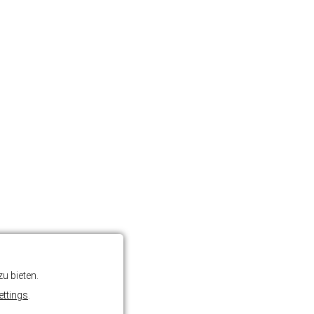
u bieten.
ettings
.