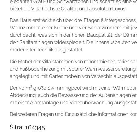
eleganten Grau- und Schwarztönen und schafft so eine v
bietet die Villa höchste Qualität und absoluten Luxus.
Das Haus erstreckt sich über drei Etagen (Untergeschos
Wohnzimmer, einer Küche und vier Schlafzimmern mit jew
durchdacht, was sich in der hohen Bauqualität, der Däm
den Sanitäranlagen widerspiegelt. Die Innenausbauten ve
modernster Technik ausgestattet.
Die Möbel der Villa stammen von renommierten italienisch
und Fußbodenheizung mit solarer Warmwasserbereitung. 
angelegt und mit Gartenmöbeln von Varaschin ausgestatt
Der 50 m² große Swimmingpool wird mit einer Wärmepum
Abdeckung; auch die Bewässerung der Außenanlagen erfolg
mit einer Alarmanlage und Videoüberwachung ausgestatt
Bei weiteren Fragen und für zusätzliche Informationen k
Šifra:
164345