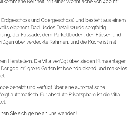
ollkommene Reinheit. Mit einer Wohnfläche von 400 m²
s, Erdgeschoss und Obergeschoss) und besteht aus einem
eils eigenem Bad. Jedes Detail wurde sorgfältig
mung, der Fassade, dem Parkettboden, den Fliesen und
rfügen über verdeckte Rahmen, und die Küche ist mit
en Herstellern. Die Villa verfügt über sieben Klimaanlagen
Der 900 m² große Garten ist beeindruckend und makellos
et.
pe beheizt und verfügt über eine automatische
t automatisch. Für absolute Privatsphäre ist die Villa
et.
önnen Sie sich gerne an uns wenden!