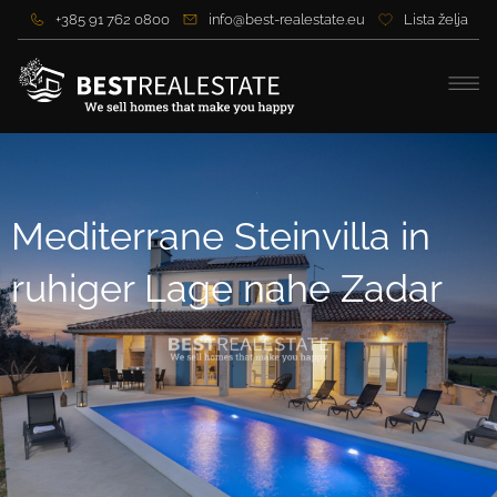
+385 91 762 0800
info@best-realestate.eu
Lista želja
Mediterrane Steinvilla in
ruhiger Lage nahe Zadar