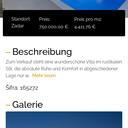
Standort:
Preis:
Preis pro m2:
Zadar
750.000,00 €
4.411,76 €
Beschreibung
Zum Verkauf steht eine wunderschöne Villa im rustikalen
Stil, die absolute Ruhe und Komfort in abgeschiedener
Lage nur w...
Mehr lesen
Šifra:
165272
Galerie