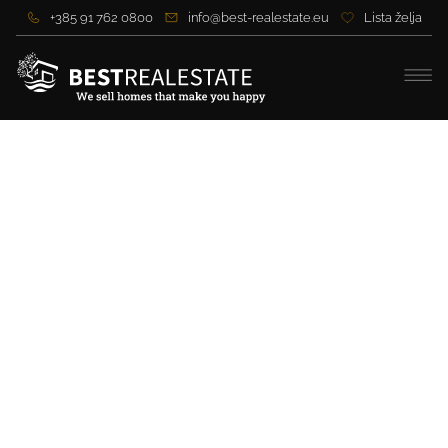
+385 91 762 0800
info@best-realestate.eu
Lista želja
Mediterrane Ferienvilla auf
der Insel Brač