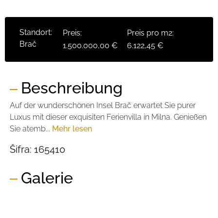
Standort:
Preis:
Preis pro m2:
Brač
1.500.000,00 €
6.122,45 €
Beschreibung
Auf der wunderschönen Insel Brač erwartet Sie purer
Luxus mit dieser exquisiten Ferienvilla in Milna. Genießen
Sie atemb...
Mehr lesen
Šifra:
165410
Galerie