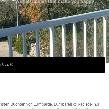
78,74 €
önsten Buchten von Lumbarda, Lumbarajsko Račišće, nur