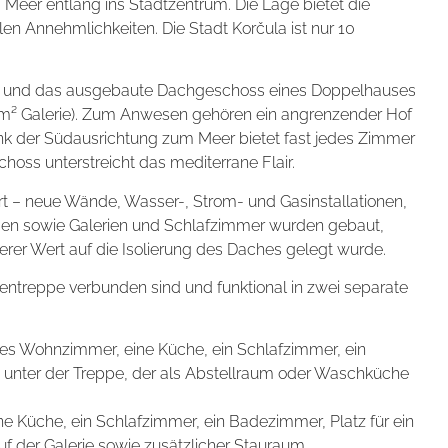
Meer entlang ins Stadtzentrum. Die Lage bietet die
en Annehmlichkeiten. Die Stadt Korčula ist nur 10
ss und das ausgebaute Dachgeschoss eines Doppelhauses
0 m² Galerie). Zum Anwesen gehören ein angrenzender Hof
ank der Südausrichtung zum Meer bietet fast jedes Zimmer
hoss unterstreicht das mediterrane Flair.
t – neue Wände, Wasser-, Strom- und Gasinstallationen,
agen sowie Galerien und Schlafzimmer wurden gebaut,
er Wert auf die Isolierung des Daches gelegt wurde.
entreppe verbunden sind und funktional in zwei separate
iges Wohnzimmer, eine Küche, ein Schlafzimmer, ein
m unter der Treppe, der als Abstellraum oder Waschküche
e Küche, ein Schlafzimmer, ein Badezimmer, Platz für ein
f der Galerie sowie zusätzlicher Stauraum.