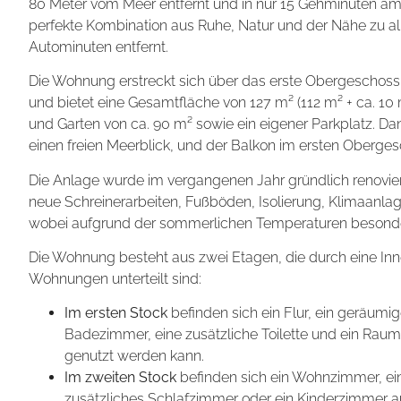
80 Meter vom Meer entfernt und in nur 15 Gehminuten am 
perfekte Kombination aus Ruhe, Natur und der Nähe zu all
Autominuten entfernt.
Die Wohnung erstreckt sich über das erste Obergescho
und bietet eine Gesamtfläche von 127 m² (112 m² + ca. 1
und Garten von ca. 90 m² sowie ein eigener Parkplatz. D
einen freien Meerblick, und der Balkon im ersten Obergesc
Die Anlage wurde im vergangenen Jahr gründlich renovier
neue Schreinerarbeiten, Fußböden, Isolierung, Klimaanl
wobei aufgrund der sommerlichen Temperaturen besonder
Die Wohnung besteht aus zwei Etagen, die durch eine Inn
Wohnungen unterteilt sind:
Im ersten Stock
befinden sich ein Flur, ein geräum
Badezimmer, eine zusätzliche Toilette und ein Rau
genutzt werden kann.
Im zweiten Stock
befinden sich ein Wohnzimmer, ein
zusätzliches Schlafzimmer oder ein Kinderzimmer au