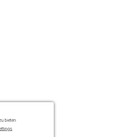
u bieten.
ettings
.