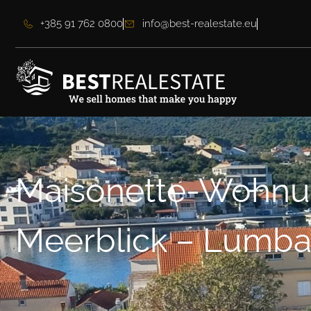
+385 91 762 0800
info@best-realestate.eu
Maisonette-Wohnu
Meerblick – Lumba