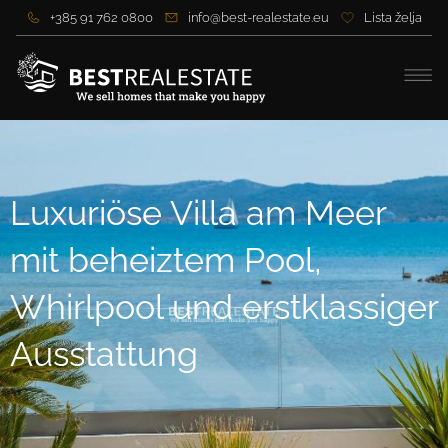
+385 91 762 0800
info@best-realestate.eu
Lista želja
Luxuriöse Villa am Meer
mit beheiztem Pool,
Whirlpool und erstklassiger
Ausstattung