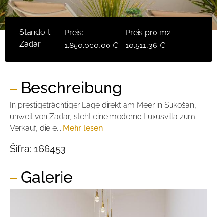
Standort:
Preis:
Preis pro m2:
Zadar
1.850.000,00 €
10.511,36 €
Beschreibung
In prestigeträchtiger Lage direkt am Meer in Sukošan,
unweit von Zadar, steht eine moderne Luxusvilla zum
Verkauf, die e...
Mehr lesen
Šifra:
166453
Galerie