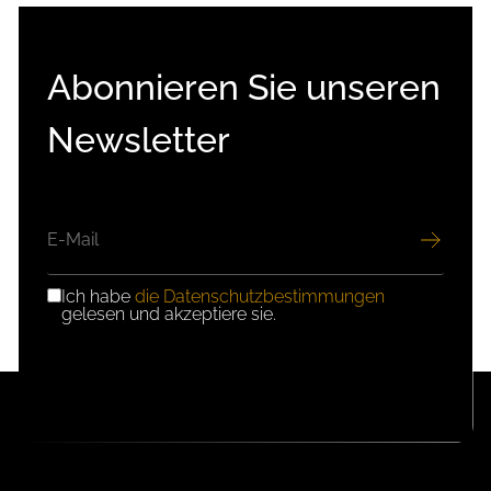
Abonnieren Sie unseren
Newsletter
E-
MAIL
Ich habe
die Datenschutzbestimmungen
DSGVO-
gelesen und akzeptiere sie.
EINWILLIGUNG