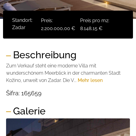
Standort:
Preis:
Preis pro m2:
Zadar
2.200.000,00 €
8.148,15 €
Beschreibung
Zum Verkauf steht eine moderne Villa mit
wunderschönem Meerblick in der charmanten Stadt
Kožino, unweit von Zadar. Die V...
Mehr lesen
Šifra:
165659
Galerie