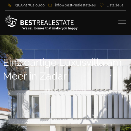
+385 91 762 0800
info@best-realestate.eu
Lista želja
Einzigartige Luxusvilla am
Meer in Zadar