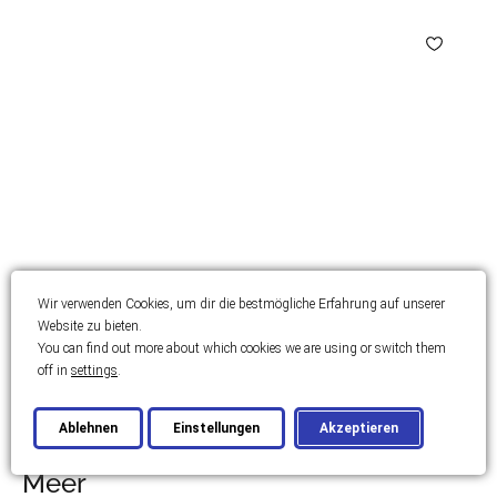
Wir verwenden Cookies, um dir die bestmögliche Erfahrung auf unserer
Website zu bieten.
You can find out more about which cookies we are using or switch them
ZADAR
off in
settings
.
Eine wunderschöne Villa in
Ablehnen
Einstellungen
Akzeptieren
einzigartiger Lage, erste Reihe zum
Meer