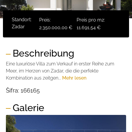
Standort:
Preis:
Preis pro m2:
Zadar
2.350.000,00 €
11.691,54 €
Beschreibung
Eine luxuriöse Villa zum Verkauf in erster Reihe zum
Meer, im Herzen von Zadar, die die perfekte
Kombination aus zeitgen...
Mehr lesen
Šifra:
166165
Galerie