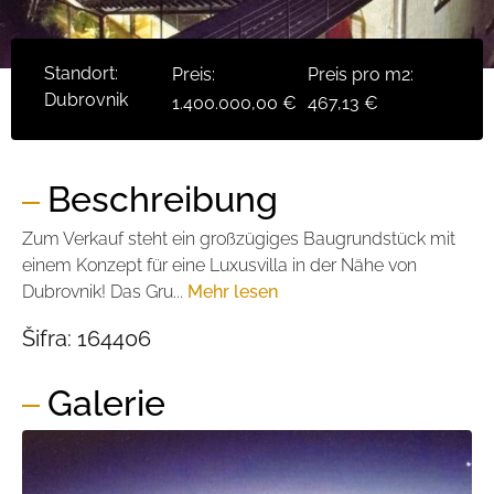
Standort:
Preis:
Preis pro m2:
Dubrovnik
1.400.000,00 €
467,13 €
Beschreibung
Zum Verkauf steht ein großzügiges Baugrundstück mit
einem Konzept für eine Luxusvilla in der Nähe von
Dubrovnik! Das Gru...
Mehr lesen
Šifra:
164406
Galerie