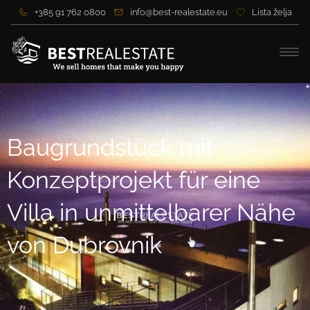
+385 91 762 0800
info@best-realestate.eu
Lista želja
Baugrundstück mit
Konzeptprojekt für eine
Villa in unmittelbarer Nähe
von Dubrovnik