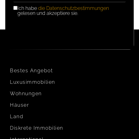
Ich habe
die Datenschutzbestimmungen
DSGVO-
gelesen und akzeptiere sie.
EINWILLIGUNG
Bestes Angebot
Luxusimmobilien
Wohnungen
Häuser
Land
Diskrete Immobilien