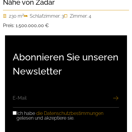
Nähe von Zadar
2
230 m
Schlafzimmer: 3
Zimmer: 4
Preis:
1.500.000,00 €
Abonnieren Sie unseren
Newsletter
E-
MAIL
Ich habe
die Datenschutzbestimmungen
DSGVO-
gelesen und akzeptiere sie.
EINWILLIGUNG