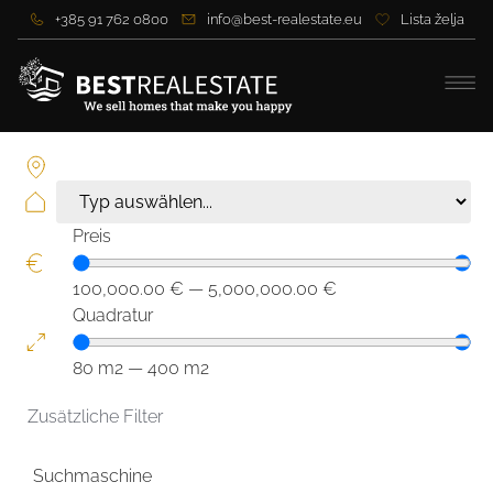
+385 91 762 0800
info@best-realestate.eu
Lista želja
Preis
100,000.00
€
—
5,000,000.00
€
Quadratur
80
m2
—
400
m2
Zusätzliche Filter
Suchmaschine