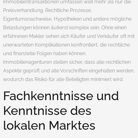
Immobilientransaktionen umfassen weit mehr als nur die
Preisverhandlung. Rechtliche Prozesse,
Eigentumsnachweise, Hypotheken und andere mögliche
Belastungen können äußerst komplex sein. Ohne einen
erfahrenen Makler sehen sich Käufer und Verkäufer oft mit
unerwarteten Komplikationen konfrontiert, die rechtliche
und finanzielle Folgen haben können.
Immobilienagenturen stellen sicher, dass alle rechtlichen
Aspekte geprüft und alle Vorschriften eingehalten werden,
wodurch das Risiko für alle Beteiligten minimiert wird.
Fachkenntnisse und
Kenntnisse des
lokalen Marktes