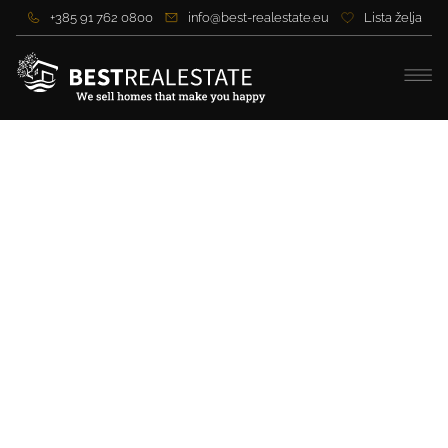
+385 91 762 0800
info@best-realestate.eu
Lista želja
Wunderschönes Steinhaus
auf einem großzügigen
Grundstück mit Meerblick