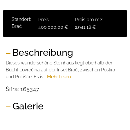
Standort:
Preis:
Preis pro m2:
Brač
400.000,00 €
2.941,18 €
Beschreibung
Dieses wunderschöne Steinhaus liegt oberhalb der
Bucht Lovrečina auf der Insel Brač, zwischen Postira
und Pučišće. Es is...
Mehr lesen
Šifra:
165347
Galerie