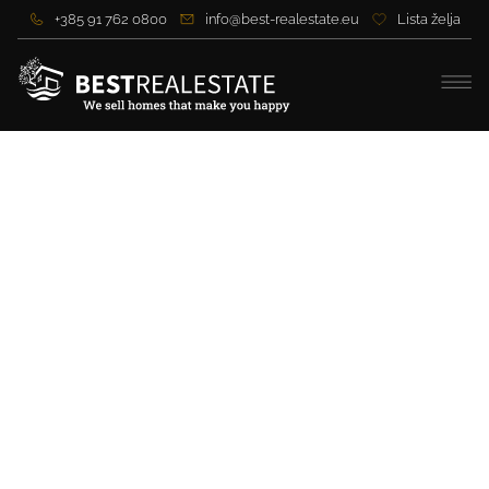
+385 91 762 0800
info@best-realestate.eu
Lista želja
Villa mit Blick auf den
Archipel von Zadar