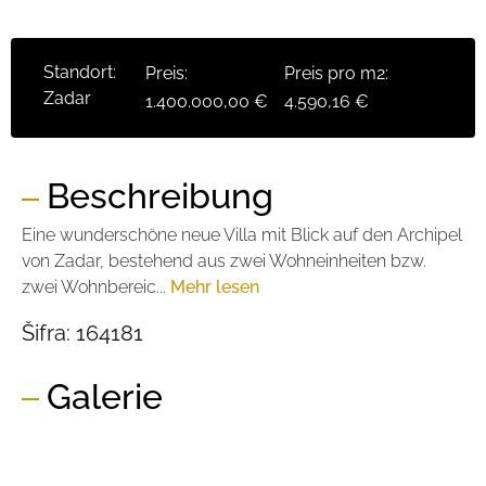
Standort:
Preis:
Preis pro m2:
Zadar
1.400.000,00 €
4.590,16 €
Beschreibung
Eine wunderschöne neue Villa mit Blick auf den Archipel
von Zadar, bestehend aus zwei Wohneinheiten bzw.
zwei Wohnbereic...
Mehr lesen
Šifra:
164181
Galerie