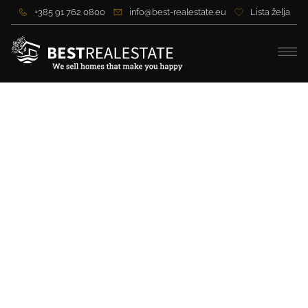
+385 91 762 0800
info@best-realestate.eu
Lista želja
Moderne Wohnungen in
Opatija mit Swimmingpool