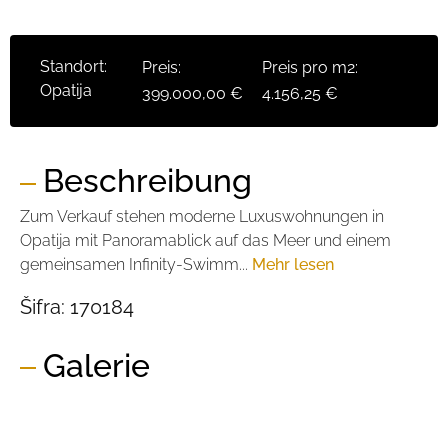
Standort:
Preis:
Preis pro m2:
Opatija
399.000,00 €
4.156,25 €
Beschreibung
Zum Verkauf stehen moderne Luxuswohnungen in
Opatija mit Panoramablick auf das Meer und einem
gemeinsamen Infinity-Swimm...
Mehr lesen
Šifra:
170184
Galerie