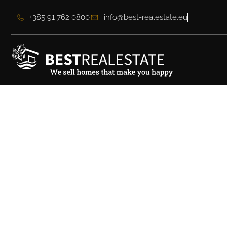
+385 91 762 0800
info@best-realestate.eu
Moderne Villa mit P
Nähe von Zadar