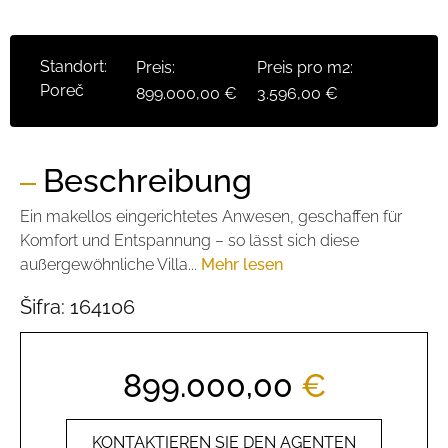
Standort:
Preis:
Preis pro m2:
Poreč
899.000,00 €
3.596,00 €
Beschreibung
Ein makellos eingerichtetes Anwesen, geschaffen für
Komfort und Entspannung – so lässt sich diese
außergewöhnliche Villa...
Mehr lesen
Šifra:
164106
899.000,00
€
KONTAKTIEREN SIE DEN AGENTEN