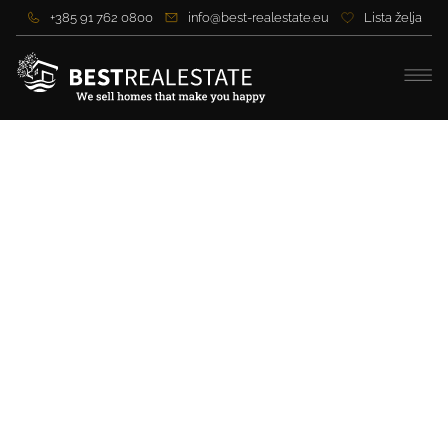
+385 91 762 0800
info@best-realestate.eu
Lista želja
Moderne Villa mit großem
Garten