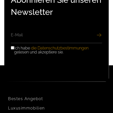
Newsletter
E-
MAIL
Ich habe
die Datenschutzbestimmungen
DSGVO-
gelesen und akzeptiere sie.
EINWILLIGUNG
Bestes Angebot
Luxusimmobilien