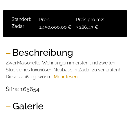
Standort:
Preis:
Preis pro m2:
Zadar
1.450.000,00 €
7.286,43 €
Beschreibung
Zwei Maisonette-Wohnungen im ersten und zweiten
Stock eines luxuriösen Neubaus in Zadar zu verkaufen!
Dieses außergewöhn...
Mehr lesen
Šifra:
165654
Galerie