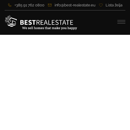
+385 91 762 0800
info@best-realestate.eu
Lista želja
Luxuriöse Maisonette-
Wohnungen in einem
Neubau in Zadar