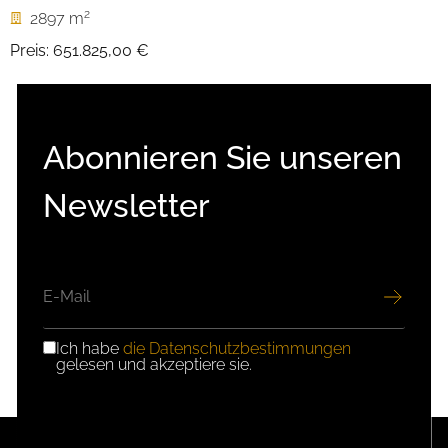
2
2897 m
Preis:
651.825,00 €
Abonnieren Sie unseren
Newsletter
E-
MAIL
Ich habe
die Datenschutzbestimmungen
DSGVO-
gelesen und akzeptiere sie.
EINWILLIGUNG