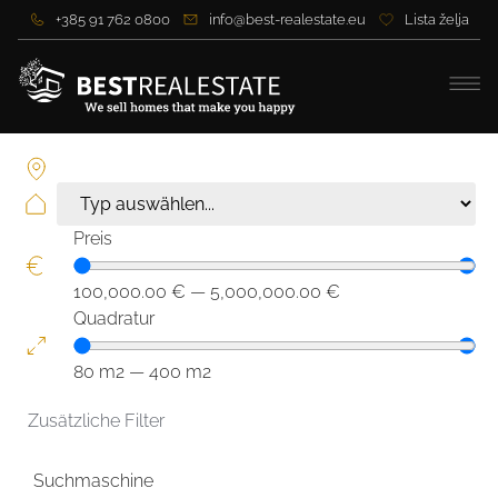
+385 91 762 0800
info@best-realestate.eu
Lista želja
Preis
100,000.00
€
—
5,000,000.00
€
Quadratur
80
m2
—
400
m2
Zusätzliche Filter
Suchmaschine