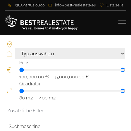
+385 91 762 0800
info@best-realestate.eu
Lista želja
Preis
100,000.00
€
—
5,000,000.00
€
Quadratur
80
m2
—
400
m2
Zusätzliche Filter
Suchmaschine