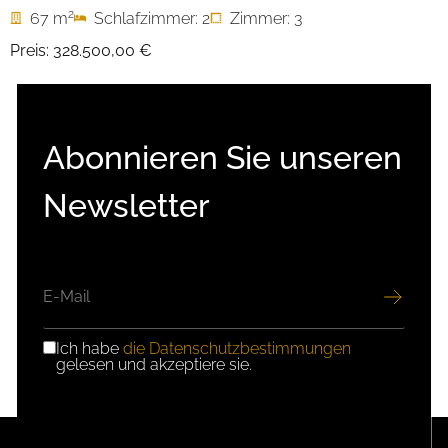
2
67 m
Schlafzimmer: 2
Zimmer: 3
Preis:
328.500,00 €
Abonnieren Sie unseren
Newsletter
E-
MAIL
Ich habe
die Datenschutzbestimmungen
DSGVO-
gelesen und akzeptiere sie.
EINWILLIGUNG