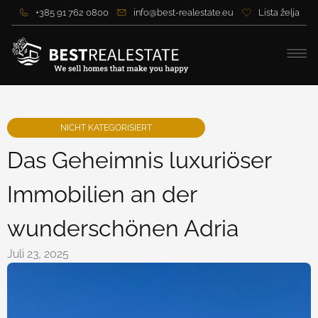
+385 91 762 0800
info@best-realestate.eu
Lista želja
NICHT KATEGORISIERT
Das Geheimnis luxuriöser
Immobilien an der
wunderschönen Adria
Juli 23, 2025