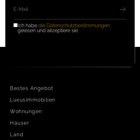
E-
MAIL
Ich habe
die Datenschutzbestimmungen
DSGVO-
gelesen und akzeptiere sie.
EINWILLIGUNG
Bestes Angebot
Luxusimmobilien
Wohnungen
Häuser
Land