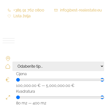
+385 91 762 0800
info@best-realestate.eu
Lista želja
Cijena
100,000.00
€
—
5,000,000.00
€
Kvadratura
80
m2
—
400
m2