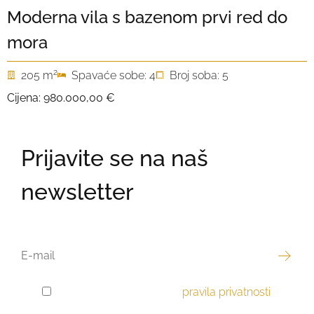
Moderna vila s bazenom prvi red do
mora
2
205 m
Spavaće sobe: 4
Broj soba: 5
Cijena:
980.000,00 €
Prijavite se na naš
newsletter
EMAIL
Pročitao sam i prihvaćam
pravila privatnosti
.
GDPR
PRIVOLA