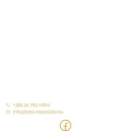
Projekti i investicije
Virtualna šetnja
Blog / Novosti
O nama
Partneri
Kontakt
Opći uvjeti poslovanja
+385 91 762 0800
info@best-realestate.eu